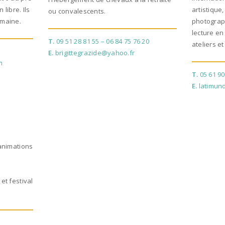
 libre. Ils
artistique
ou convalescents.
emaine.
photograph
lecture en
T.
09 51 28 81 55 – 06 84 75 76 20
ateliers e
E.
brigittegrazide@yahoo.fr
m
T.
05 61 90
E.
latimun
 animations
 et festival