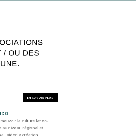
OCIATIONS
 / OU DES
MUNE.
EN SAVOIR PLUS
NDO
mouvoir la culture latino-
 au niveau régional et
al, aider la création