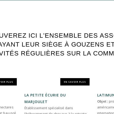
UVEREZ ICI L'ENSEMBLE DES ASS
AYANT LEUR SIÈGE À GOUZENS ET
VITÉS RÉGULIÈRES SUR LA COM
VOIR PLUS
EN SAVOIR PLUS
LA PETITE ÉCURIE DU
LATIMU
t
Objet :
pro
MARJOULET
 hectares
américaine
Établissement spécialisé dans
nt 9 au pré
internation
l’hébergement de chevaux à la retraite