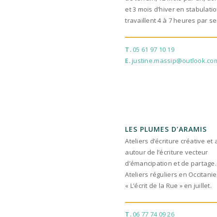
et 3 mois d’hiver en stabulation
travaillent 4 à 7 heures par s
T.
05 61 97 10 19
E.
justine.massip@outlook.co
LES PLUMES D’ARAMIS
Ateliers d’écriture créative et
autour de l’écriture vecteur
d’émancipation et de partage.
Ateliers réguliers en Occitanie
« L’écrit de la Rue » en juillet.
T.
06 77 74 09 26