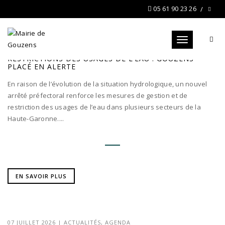
05 61 90 23 26
Toggle navigat
03 AOÛT 2026
|
ACTUALITÉS
RESTRICTIONS DES USAGES DE L’EAU : GOUZENS
PLACÉ EN ALERTE
En raison de l’évolution de la situation hydrologique, un nouvel
arrêté préfectoral renforce les mesures de gestion et de
restriction des usages de l’eau dans plusieurs secteurs de la
Haute-Garonne....
EN SAVOIR PLUS
07 JUILLET 2026
|
ACTUALITÉS
,
AGENDA