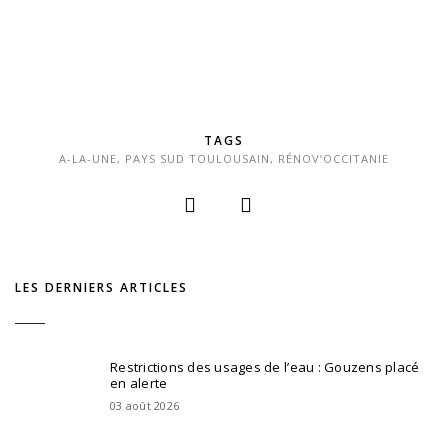
TAGS
A-LA-UNE
,
PAYS SUD TOULOUSAIN
,
RÉNOV’OCCITANIE
LES DERNIERS ARTICLES
Restrictions des usages de l’eau : Gouzens placé
en alerte
03 août 2026