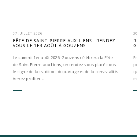
07 JUILLET 2026
3
FÊTE DE SAINT-PIERRE-AUX-LIENS : RENDEZ-
R
VOUS LE 1ER AOÛT À GOUZENS
G
Le samedi 1er août 2026, Gouzens célèbrera la Fête
E
de Saint-Pierre aux Liens, un rendez-vous placé sous
p
le signe de la tradition, du partage et de la convivialité.
q
Venez profiter...
m